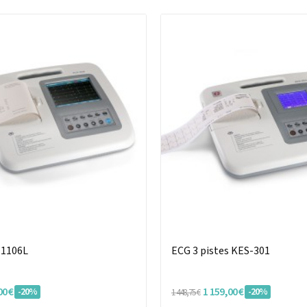
 1106L
ECG 3 pistes KES-301
00 €
1 159,00 €
-20%
-20%
1 448,75 €