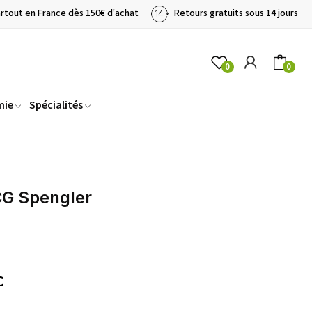
artout en France dès 150€ d'achat
Retours gratuits sous 14 jours
0
0
mie
Spécialités
G Spengler
C