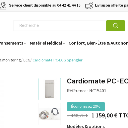
Service client disponible au
04 42 41 44 15
Livraison offerte p
 Pansements
Matériel Médical
Confort, Bien-Être & Autono
& monitoring
ECG
Cardiomate PC-ECG Spengler
Cardiomate PC-EC
Référence :
NC15401
Économisez 20%
1 159,00 €
TT
1 448,75 €
Modèles & options :