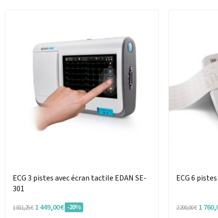
ECG 3 pistes avec écran tactile EDAN SE-
ECG 6 pistes
301
1 449,00 €
1 760,
-20%
1 811,25 €
2 200,00 €