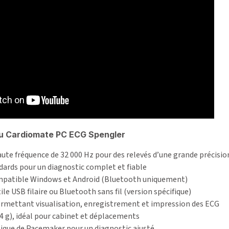
u Cardiomate PC ECG Spengler
ute fréquence de 32 000 Hz pour des relevés d’une grande précisio
ndards pour un diagnostic complet et fiable
 compatible Windows et Android (Bluetooth uniquement)
ile USB filaire ou Bluetooth sans fil (version spécifique)
ermettant visualisation, enregistrement et impression des ECG
4 g), idéal pour cabinet et déplacements
ique de Pacemaker pour un diagnostic ajusté