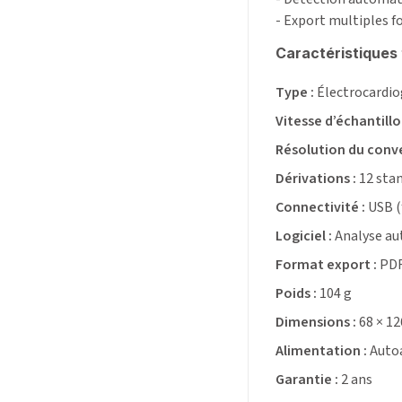
- Export multiples f
Caractéristiques 
Type :
Électrocardio
Vitesse d’échantill
Résolution du conve
Dérivations :
12 sta
Connectivité :
USB (
Logiciel :
Analyse aut
Format export :
PDF
Poids :
104 g
Dimensions :
68 × 1
Alimentation :
Autoa
Garantie :
2 ans