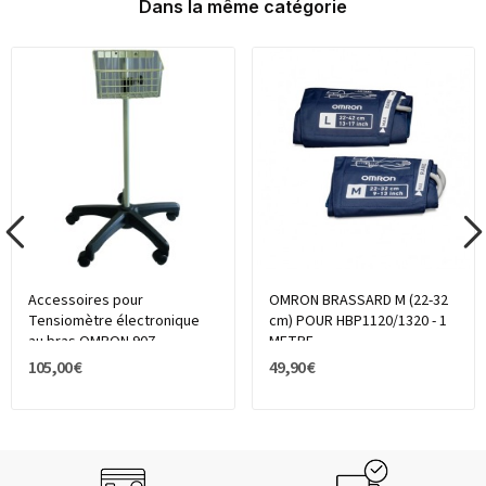
Dans la même catégorie
Accessoires pour
OMRON BRASSARD M (22-32
Tensiomètre électronique
cm) POUR HBP1120/1320 - 1
au bras OMRON 907
METRE
MODELE...
105,00 €
49,90 €