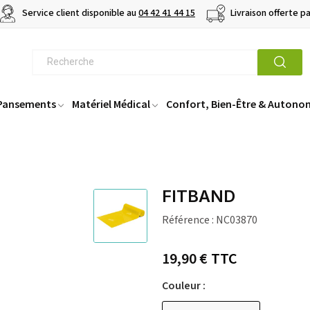
Service client disponible au
04 42 41 44 15
Livraison offerte p
 Pansements
Matériel Médical
Confort, Bien-Être & Autono
D
FITBAND
Référence :
NC03870
19,90 €
TTC
Couleur :