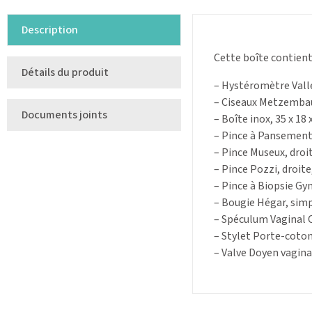
Description
Cette boîte contient
Détails du produit
– Hystéromètre Valle
– Ciseaux Metzemba
Documents joints
– Boîte inox, 35 x 18
– Pince à Pansement
– Pince Museux, droi
– Pince Pozzi, droite
– Pince à Biopsie Gy
– Bougie Hégar, simp
– Spéculum Vaginal 
– Stylet Porte-coton
– Valve Doyen vagin