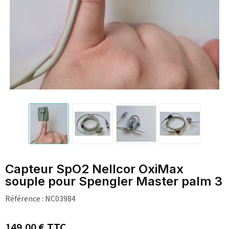
Capteur SpO2 Nellcor OxiMax
souple pour Spengler Master palm 3
Référence :
NC03984
149,00 €
TTC