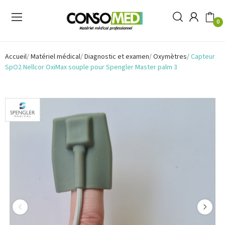
0
Accueil
Matériel médical
Diagnostic et examen
Oxymètres
Capteur
SpO2 Nellcor OxiMax souple pour Spengler Master palm 3