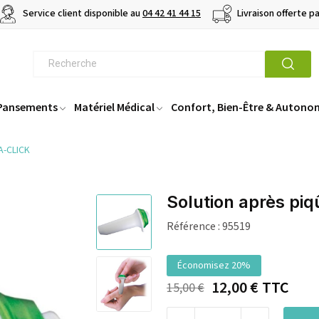
Service client disponible au
04 42 41 44 15
Livraison offerte p
 Pansements
Matériel Médical
Confort, Bien-Être & Autono
A-CLICK
Solution après p
Référence :
95519
Économisez 20%
12,00 €
TTC
15,00 €