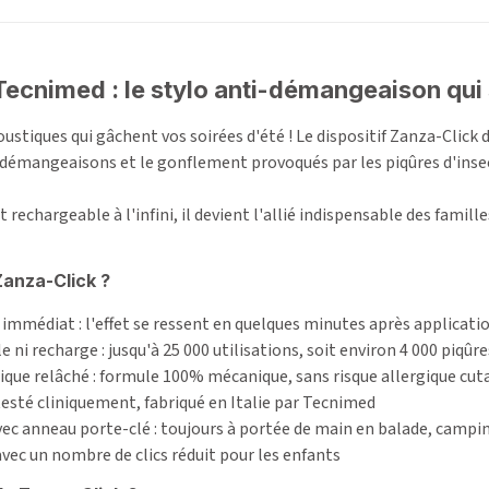
Tecnimed : le stylo anti-démangeaison qui
oustiques qui gâchent vos soirées d'été ! Le dispositif Zanza-Click 
émangeaisons et le gonflement provoqués par les piqûres d'insect
 rechargeable à l'infini, il devient l'allié indispensable des famil
Zanza-Click ?
immédiat : l'effet se ressent en quelques minutes après applicati
e ni recharge : jusqu'à 25 000 utilisations, soit environ 4 000 piqûre
ique relâché : formule 100% mécanique, sans risque allergique cut
 testé cliniquement, fabriqué en Italie par Tecnimed
c anneau porte-clé : toujours à portée de main en balade, campin
avec un nombre de clics réduit pour les enfants