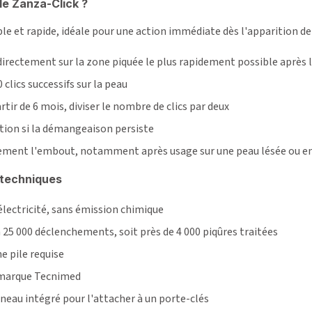
le Zanza-Click ?
ple et rapide, idéale pour une action immédiate dès l'apparition de 
irectement sur la zone piquée le plus rapidement possible après l
 clics successifs sur la peau
rtir de 6 mois, diviser le nombre de clics par deux
tion si la démangeaison persiste
ement l'embout, notamment après usage sur une peau lésée ou ent
 techniques
électricité, sans émission chimique
n 25 000 déclenchements, soit près de 4 000 piqûres traitées
e pile requise
, marque Tecnimed
nneau intégré pour l'attacher à un porte-clés