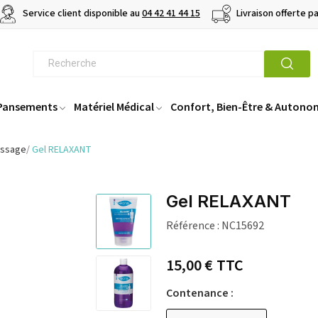
Service client disponible au
04 42 41 44 15
Livraison offerte p
 Pansements
Matériel Médical
Confort, Bien-Être & Autono
assage
Gel RELAXANT
Gel RELAXANT
Référence :
NC15692
15,00 €
TTC
Contenance :