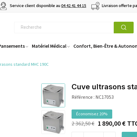
Service client disponible au
04 42 41 44 15
Livraison offerte p
 Pansements
Matériel Médical
Confort, Bien-Être & Autono
trasons standard MHC 190C
Cuve ultrasons s
Référence :
NC17053
Économisez 20%
1 890,00 €
TT
2 362,50 €