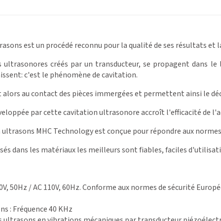
rasons est un procédé reconnu pour la qualité de ses résultats et 
s ultrasonores créés par un transducteur, se propagent dans le l
aissent: c'est le phénomène de cavitation.
 alors au contact des pièces immergées et permettent ainsi le dé
veloppée par cette cavitation ultrasonore accroît l'efficacité de l
 ultrasons MHC Technology est conçue pour répondre aux normes d
sés dans les matériaux les meilleurs sont fiables, faciles d'utilisat
0V, 50Hz / AC 110V, 60Hz. Conforme aux normes de sécurité Europ
ns : Fréquence 40 KHz
 ultrasons en vibrations mécaniques par transducteur piézoélectr