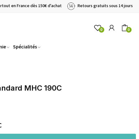
artout en France dès 150€ d'achat
Retours gratuits sous 14 jours
0
0
mie
Spécialités
tandard MHC 190C
C