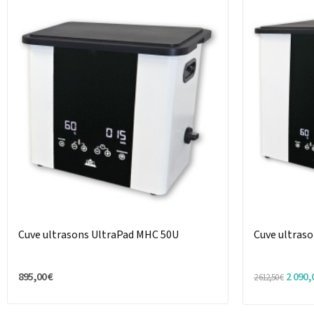
Cuve ultrasons UltraPad MHC 50U
Cuve ultras
895,00 €
2 090,
2 612,50 €