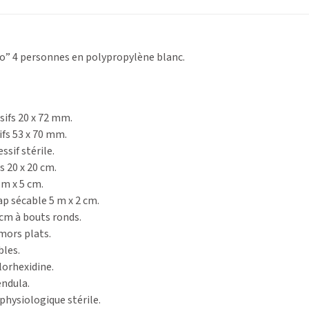
co” 4 personnes en polypropylène blanc.
ifs 20 x 72 mm.
fs 53 x 70 mm.
sif stérile.
s 20 x 20 cm.
 m x 5 cm.
ap sécable 5 m x 2 cm.
 cm à bouts ronds.
 mors plats.
bles.
lorhexidine.
endula.
physiologique stérile.