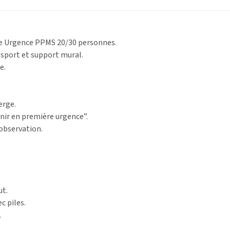
e Urgence PPMS 20/30 personnes.
sport et support mural.
e.
erge.
enir en première urgence”.
’observation.
ut.
c piles.
.