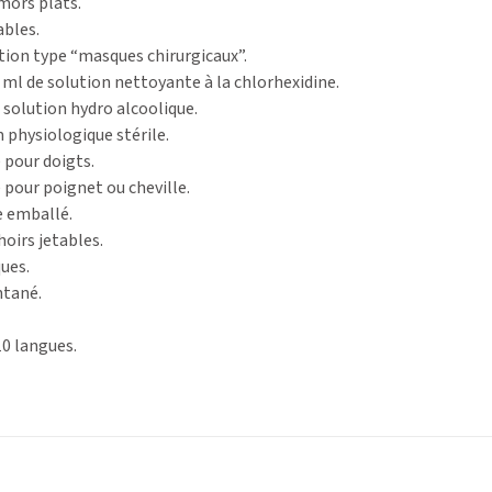
 mors plats.
ables.
ion type “masques chirurgicaux”.
0 ml de solution nettoyante à la chlorhexidine.
 solution hydro alcoolique.
 physiologique stérile.
e pour doigts.
e pour poignet ou cheville.
e emballé.
oirs jetables.
ques.
ntané.
10 langues.