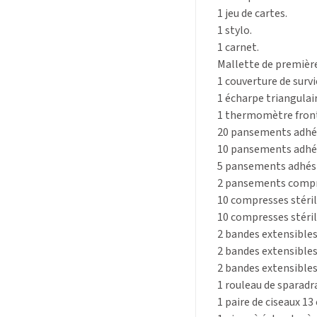
1 jeu de cartes.
1 stylo.
1 carnet.
Mallette de premièr
1 couverture de survi
1 écharpe triangulair
1 thermomètre front
20 pansements adhé
10 pansements adhé
5 pansements adhési
2 pansements compre
10 compresses stériles
10 compresses stériles
2 bandes extensibles d
2 bandes extensibles d
2 bandes extensibles 
1 rouleau de sparadra
1 paire de ciseaux 13