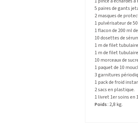
1 pince à échardes à
5 paires de gants jet
2 masques de protect
1 pulvérisateur de 5
1 flacon de 200 ml de
10 dosettes de sérum
1 m de filet tubulair
1 m de filet tubulair
10 morceaux de sucr
1 paquet de 10 mouch
3 garnitures périodi
1 pack de froid insta
2 sacs en plastique.
1 livret 1er soins en 
Poids
: 2,8 kg.