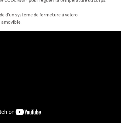
e COOLMAX® pour réguler la température du corps.
aide d’un système de fermeture à velcro.
t amovible.