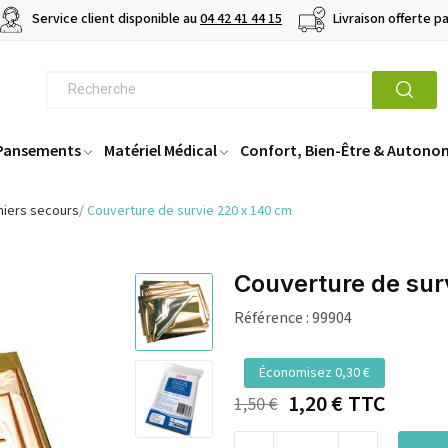
Service client disponible au
04 42 41 44 15
Livraison offerte p
 Pansements
Matériel Médical
Confort, Bien-Être & Autono
miers secours
Couverture de survie 220 x 140 cm
Couverture de sur
Référence :
99904
Économisez 0,30 €
1,20 €
TTC
1,50 €