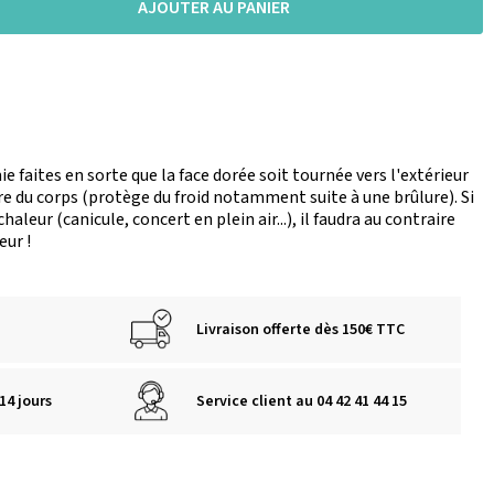
AJOUTER AU PANIER
 faites en sorte que la face dorée soit tournée vers l'extérieur
re du corps (protège du froid notamment suite à une brûlure). Si
haleur (canicule, concert en plein air...), il faudra au contraire
eur !
Livraison offerte dès 150€ TTC
14 jours
Service client au 04 42 41 44 15