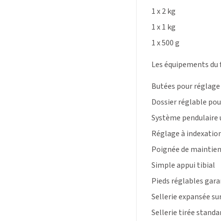
1 x 2 kg
1 x 1 kg
1 x 500 g
Les équipements du 
Butées pour réglage
Dossier réglable pou
Système pendulaire u
Réglage à indexation
Poignée de maintien 
Simple appui tibial
Pieds réglables gara
Sellerie expansée s
Sellerie tirée standa