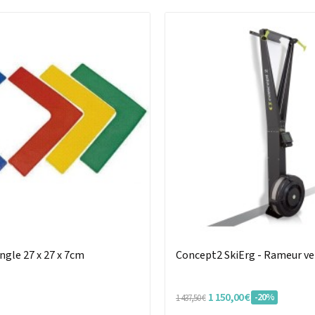
gle 27 x 27 x 7cm
Concept2 SkiErg - Rameur ve
1 150,00 €
-20%
1 437,50 €