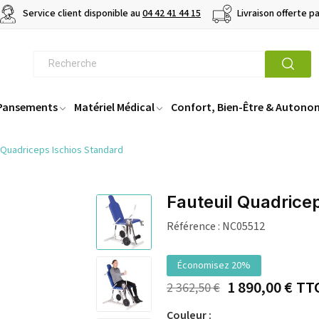
Service client disponible au
04 42 41 44 15
Livraison offerte p
 Pansements
Matériel Médical
Confort, Bien-Être & Autono
 Quadriceps Ischios Standard
Fauteuil Quadrice
Référence :
NC05512
Économisez 20%
1 890,00 €
TT
2 362,50 €
Couleur :