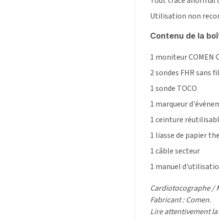
Tout tracé anormal 
Utilisation non re
Contenu de la boî
1 moniteur COMEN 
2 sondes FHR sans fi
1 sonde TOCO
1 marqueur d'événe
1 ceinture réutilisab
1 liasse de papier t
1 câble secteur
1 manuel d'utilisati
Cardiotocographe / M
Fabricant : Comen.
Lire attentivement la 