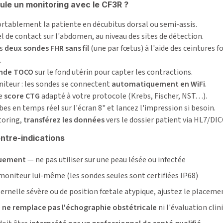
le un monitoring avec le CF3R ?
ortablement la patiente en décubitus dorsal ou semi-assis.
l de contact sur l'abdomen, au niveau des sites de détection.
es
deux sondes FHR sans fil
(une par fœtus) à l'aide des ceintures f
.
nde TOCO
sur le fond utérin pour capter les contractions.
iteur : les sondes se connectent
automatiquement en WiFi
.
le
score CTG
adapté à votre protocole (Krebs, Fischer, NST…).
bes en temps réel sur l'écran 8" et lancez l'impression si besoin.
toring,
transférez les données
vers le dossier patient via HL7/DI
ntre-indications
quement
— ne pas utiliser sur une peau lésée ou infectée
oniteur lui-même (les sondes seules sont certifiées IP68)
ernelle sévère ou de position fœtale atypique, ajustez le placeme
e
ne remplace pas l'échographie obstétricale
ni l'évaluation cli