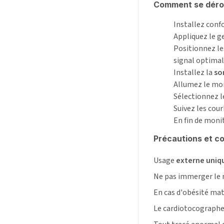
Comment se dérou
Installez conf
Appliquez le ge
Positionnez l
signal optimal
Installez la
so
Allumez le mon
Sélectionnez 
Suivez les cour
En fin de moni
Précautions et co
Usage
externe uni
Ne pas immerger le m
En cas d'obésité mat
Le cardiotocograph