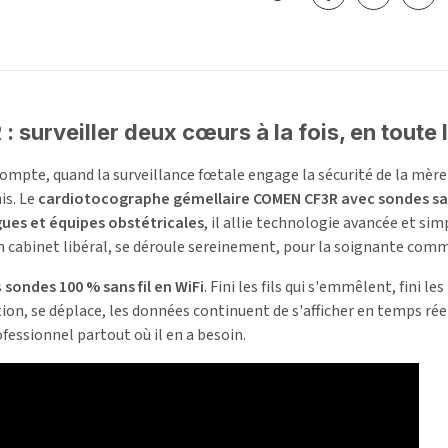
surveiller deux cœurs à la fois, en toute l
pte, quand la surveillance fœtale engage la sécurité de la mère et
is. Le
cardiotocographe gémellaire COMEN CF3R avec sondes san
es et équipes obstétricales
, il allie technologie avancée et si
cabinet libéral, se déroule sereinement, pour la soignante comm
s
sondes 100 % sans fil en WiFi
. Fini les fils qui s'emmêlent, fini 
ion, se déplace, les données continuent de s'afficher en temps réel 
ofessionnel partout où il en a besoin.