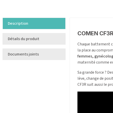
Description
COMEN CF3R : 
Détails du produit
Chaque battement com
la place au comprom
Documents joints
femmes, gynécologu
maternité comme en 
Sa grande force ? De
lève, change de posit
CF3R suit aussi le pr