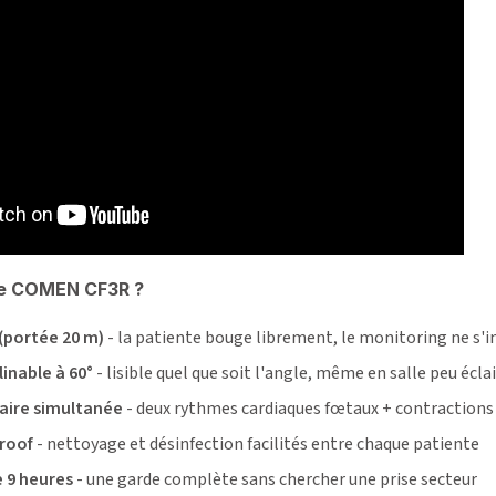
 le COMEN CF3R ?
 (portée 20 m)
- la patiente bouge librement, le monitoring ne s'
linable à 60°
- lisible quel que soit l'angle, même en salle peu écla
aire simultanée
- deux rythmes cardiaques fœtaux + contractions 
roof
- nettoyage et désinfection facilités entre chaque patiente
 9 heures
- une garde complète sans chercher une prise secteur