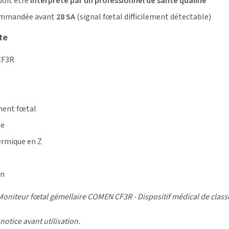
doit être
interprété par un professionnel de santé qualifié
commandée avant
28 SA
(signal fœtal difficilement détectable)
te
CF3R
l
ment fœtal
le
hermique en Z
on
oniteur fœtal gémellaire COMEN CF3R - Dispositif médical de class
notice avant utilisation.