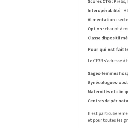
Scores CTG :
Krebs, 
Interopérabilité :
HL
Alimentation :
secte
Option :
chariot à ro
Classe dispositif méd
Pour qui est fait
Le CF3R s'adresse à t
Sages-femmes hospit
Gynécologues-obst
Maternités et clini
Centres de périnata
Il est particulièrem
et pour toutes les g