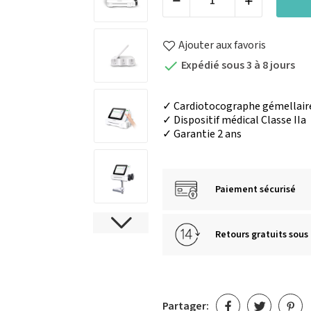
Ajouter aux favoris
Expédié sous 3 à 8 jours

✓ Cardiotocographe gémellaire
✓ Dispositif médical Classe IIa
✓ Garantie 2 ans
Paiement sécurisé
Retours gratuits sous 
Partager: