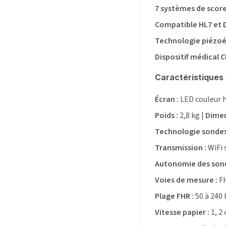
7 systèmes de scor
Compatible HL7 et 
Technologie piézoél
Dispositif médical C
Caractéristiques
Écran :
LED couleur h
Poids :
2,8 kg |
Dimen
Technologie sondes
Transmission :
WiFi 
Autonomie des sond
Voies de mesure :
FH
Plage FHR :
50 à 240 
Vitesse papier :
1, 2