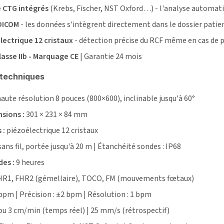
e CTG intégrés
(Krebs, Fischer, NST Oxford…) - l'analyse automat
DICOM
- les données s'intègrent directement dans le dossier patien
ectrique 12 cristaux
- détection précise du RCF même en cas de po
lasse IIb - Marquage CE
| Garantie 24 mois
 techniques
aute résolution 8 pouces (800×600), inclinable jusqu'à 60°
sions :
301 × 231 × 84 mm
 :
piézoélectrique 12 cristaux
sans fil, portée jusqu'à 20 m | Étanchéité sondes : IP68
es :
9 heures
R1, FHR2 (gémellaire), TOCO, FM (mouvements fœtaux)
bpm | Précision : ±2 bpm | Résolution : 1 bpm
 ou 3 cm/min (temps réel) | 25 mm/s (rétrospectif)