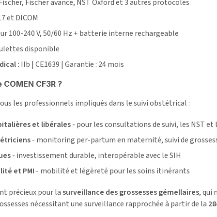
Fischer, Fischer avancé, NST Oxford et 3 autres protocoles
7 et DICOM
ur 100-240 V, 50/60 Hz + batterie interne rechargeable
ulettes disponible
ical :
IIb | CE1639 | Garantie : 24 mois
 le COMEN CF3R ?
ous les professionnels impliqués dans le suivi obstétrical :
alières et libérales
- pour les consultations de suivi, les NST et l
étriciens
- monitoring per-partum en maternité, suivi de grossess
ques
- investissement durable, interopérable avec le SIH
lité et PMI
- mobilité et légèreté pour les soins itinérants
ent précieux pour la
surveillance des grossesses gémellaires
, qui
rossesses nécessitant une surveillance rapprochée à partir de la
28