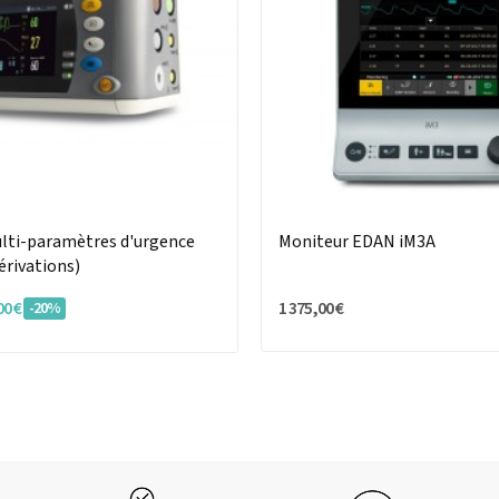
lti-paramètres d'urgence
Moniteur EDAN iM3A
érivations)
00 €
1 375,00 €
-20%