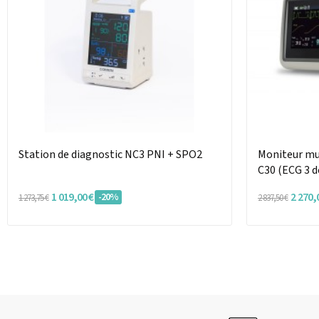
Station de diagnostic NC3 PNI + SPO2
Moniteur mu
C30 (ECG 3 d
1 019,00 €
2 270,
-20%
1 273,75 €
2 837,50 €