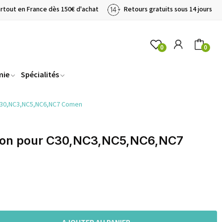
artout en France dès 150€ d'achat
Retours gratuits sous 14 jours
0
0
mie
Spécialités
 C30,NC3,NC5,NC6,NC7 Comen
tion pour C30,NC3,NC5,NC6,NC7