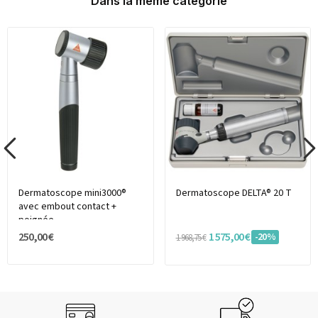
Dans la même catégorie
Dermatoscope mini3000®
Dermatoscope DELTA® 20 T
avec embout contact +
poignée
250,00 €
1 575,00 €
-20%
1 968,75 €