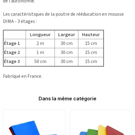
de l’autonomie.
Les caractéristiques de la poutre de rééducation en mousse
DIMA - 3 étages :
Longueur
Largeur
Hauteur
Étage 1
2 m
30 cm
15 cm
Étage 2
1 m
30 cm
15 cm
Étage 3
50 cm
30 cm
15 cm
Fabriqué en France.
Dans la même catégorie