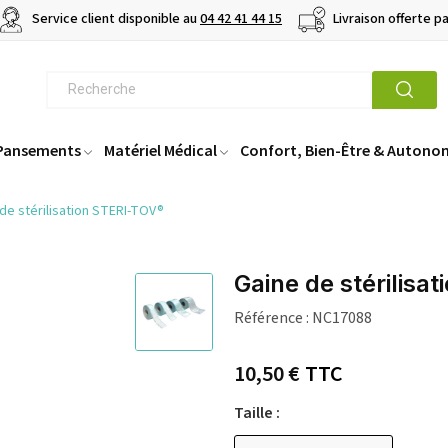
Service client disponible au
04 42 41 44 15
Livraison offerte p
 Pansements
Matériel Médical
Confort, Bien-Être & Autono
de stérilisation STERI-TOV®
Gaine de stérilisa
Référence :
NC17088
10,50 €
TTC
Taille :