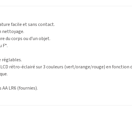
ture facile et sans contact.
n nettoyage.
e du corps ou d’un objet.
 F°.
 réglables.
LCD rétro-éclairé sur 3 couleurs (vert/orange/rouge) en fonction de
que.
s AA LR6 (fournies).