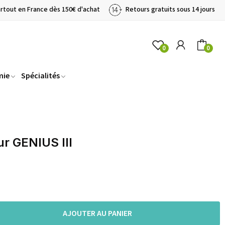
artout en France dès 150€ d'achat
Retours gratuits sous 14 jours
0
0
mie
Spécialités
r GENIUS III
AJOUTER AU PANIER