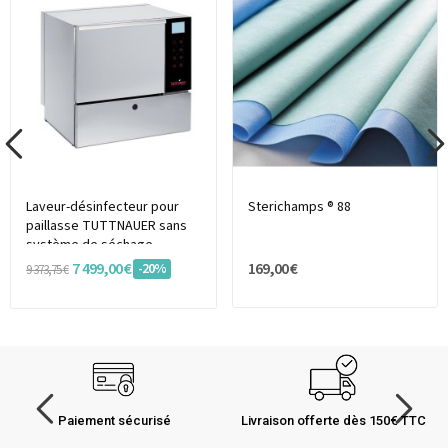
Laveur-désinfecteur pour
Sterichamps ® 88
paillasse TUTTNAUER sans
système de séchage
7 499,00 €
169,00 €
-20%
9 373,75 €
Paiement sécurisé
Livraison offerte dès 150€ TTC